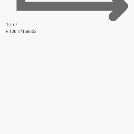
10 m²
€ 130
87168253