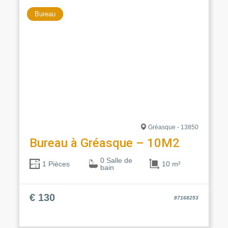
Bureau
Gréasque - 13850
Bureau à Gréasque – 10M2
0 Salle de
10 m²
1 Pièces
bain
€ 130
87168253