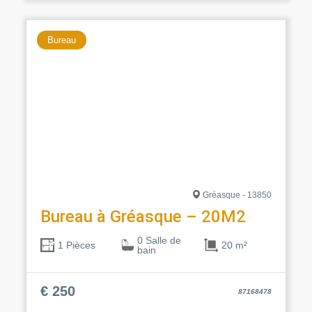
Bureau
Gréasque - 13850
Bureau à Gréasque – 20M2
0 Salle de
20 m²
1 Pièces
bain
€ 250
87168478