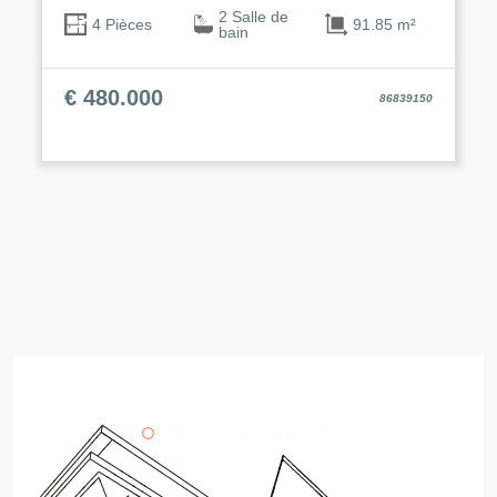
2 Salle de
91.85 m²
4 Pièces
bain
€ 480.000
86839150
POURQUOI NOUS?