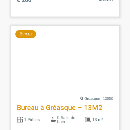
87165321
Bureau
Gréasque - 13850
Bureau à Gréasque – 13M2
0 Salle de
13 m²
1 Pièces
bain