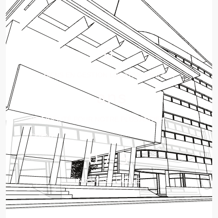
0
BIENS EN GESTION LOCATIVE EN 8 ANS
 ans
DE FIDÉLITÉ POUR NOTRE PLUS ANCIEN
CLIENT
0
 / 5
NOS AVIS GOOGLE