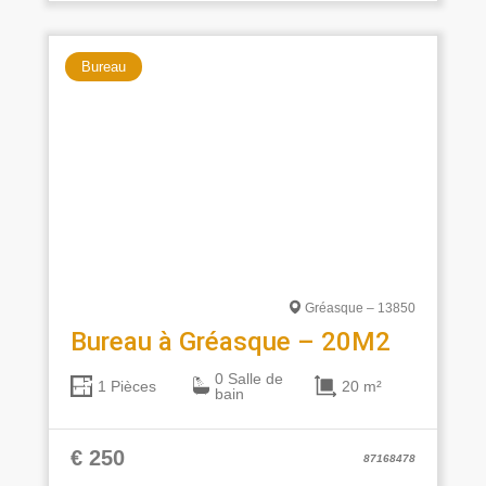
Bureau
Gréasque – 13850
Bureau à Gréasque – 20M2
0 Salle de
20 m²
1 Pièces
bain
€ 250
87168478