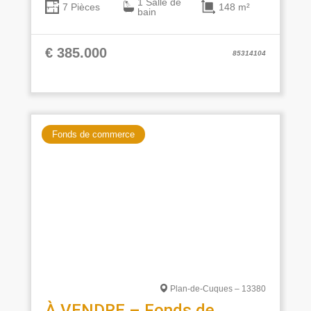
1 Salle de
148 m²
7 Pièces
bain
€ 385.000
85314104
Fonds de commerce
Plan-de-Cuques – 13380
À VENDRE – Fonds de