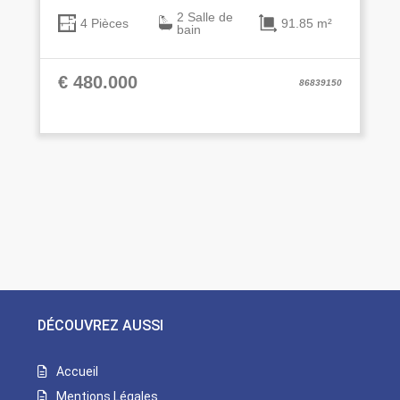
2 Salle de
91.85 m²
4 Pièces
bain
€ 480.000
86839150
DÉCOUVREZ AUSSI
Accueil
Mentions Légales