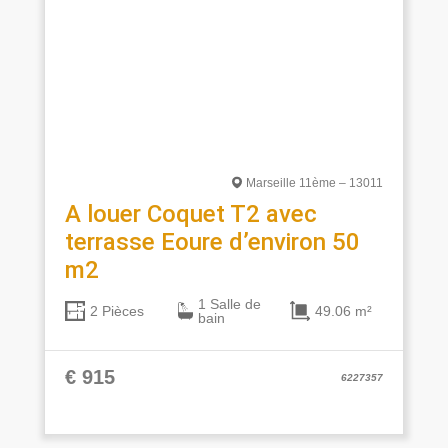
Marseille 11ème – 13011
A louer Coquet T2 avec
terrasse Eoure d’environ 50
m2
1 Salle de
49.06 m²
2 Pièces
bain
€ 915
6227357