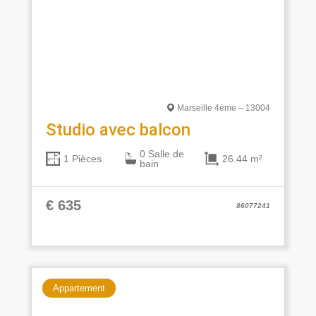
Marseille 4ème – 13004
Studio avec balcon
0 Salle de
26.44 m²
1 Pièces
bain
€ 635
86077241
Appartement