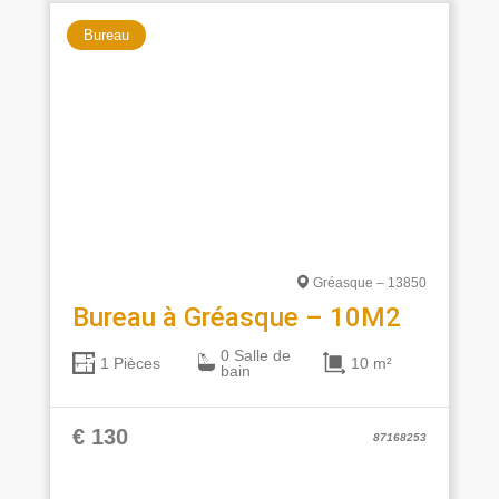
Bureau
Gréasque – 13850
Bureau à Gréasque – 10M2
0 Salle de
10 m²
1 Pièces
bain
€ 130
87168253