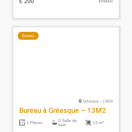
€ 200
87165321
Bureau
Gréasque – 13850
Bureau à Gréasque – 13M2
0 Salle de
13 m²
1 Pièces
bain