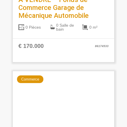
Commerce Garage de
Mécanique Automobile
0 Salle de
0 m²
0 Pièces
bain
€ 170.000
86174533
Commerce