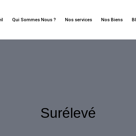
il
Qui Sommes Nous ?
Nos services
Nos Biens
B
Surélevé