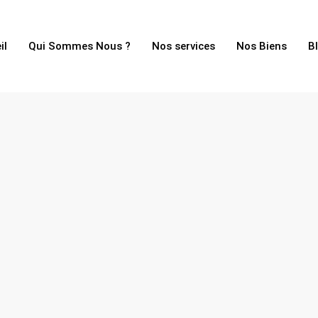
il
Qui Sommes Nous ?
Nos services
Nos Biens
B