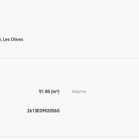
 Les Olives
91.85 (m²)
Ademe
2613E0992056S