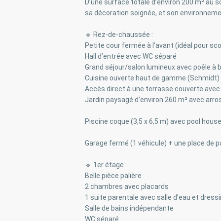
D’une surface totale d’environ 200 m² au so
sa décoration soignée, et son environnement
🔹 Rez-de-chaussée :
Petite cour fermée à l’avant (idéal pour sc
Hall d’entrée avec WC séparé
Grand séjour/salon lumineux avec poêle à 
Cuisine ouverte haut de gamme (Schmidt) av
Accès direct à une terrasse couverte avec p
Jardin paysagé d’environ 260 m² avec arr
Piscine coque (3,5 x 6,5 m) avec pool hous
Garage fermé (1 véhicule) + une place de p
🔹 1er étage :
Belle pièce palière
2 chambres avec placards
1 suite parentale avec salle d’eau et dress
Salle de bains indépendante
WC séparé