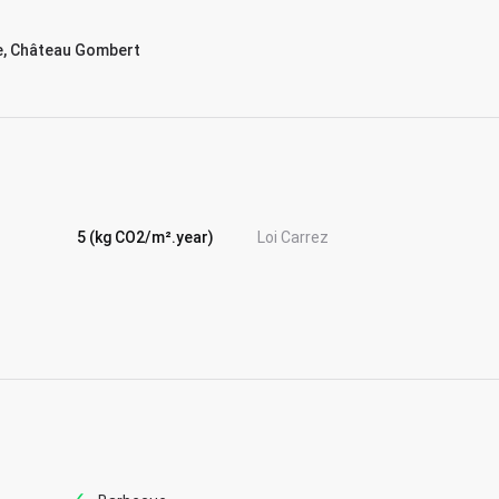
e, Château Gombert
5 (kg CO2/m².year)
Loi Carrez