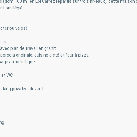
l (dont 160 m² en Loi Carrez répartis sur trois niveaux), cette maison
 privilégié.
ooter ou vélos)
bois
ec plan de travail en granit
ergola originale, cuisine d’été et four à pizza
osage automatique
e et WC
arking privative devant
ing