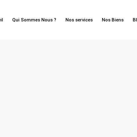
il
Qui Sommes Nous ?
Nos services
Nos Biens
B