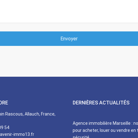
Envoyer
DRE
DERNIÈRES ACTUALITÉS
n Rascous, Allauch, France,
Agence immobilière Marseille : n
09 54
pour acheter, louer ou vendre en 
avenir-immo13.fr
sécurité