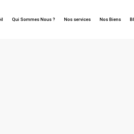
il
Qui Sommes Nous ?
Nos services
Nos Biens
B