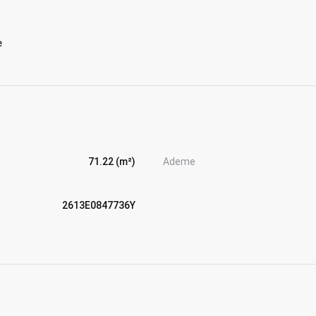
e
71.22 (m²)
Ademe
2613E0847736Y