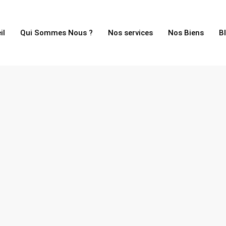
il
Qui Sommes Nous ?
Nos services
Nos Biens
B