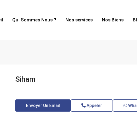
il
Qui Sommes Nous ?
Nos services
Nos Biens
B
Siham
Envoyer Un Email
Appeler
Wha