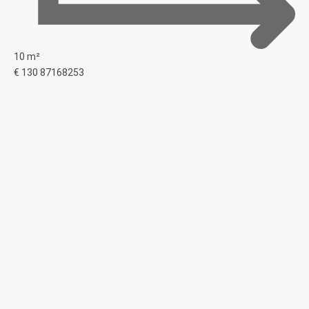
10 m²
€ 130
87168253