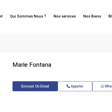
il
Qui Sommes Nous ?
Nos services
Nos Biens
B
Marie Fontana
Envoyer Un Email
Appeler
Wha